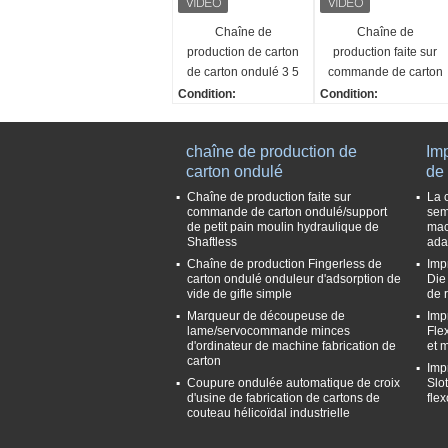
Chaîne de
Chaîne de
production de carton
production faite sur
de carton ondulé 3 5
commande de carton
divers type de
ondulé/support de
Condition:
Condition:
cannelure de 7
petit pain moulin
Nouveau
Nouveau
couches
hydraulique de
Le service après-vent
Le service après-vent
chaîne de production de
Imp
Shaftless
e a fourni:
e a fourni:
carton ondulé
de
Ingénieurs disponibles
Ingénieurs disponibles
pour entretenir des mac
pour entretenir des ma
Chaîne de production faite sur
La 
commande de carton ondulé/support
sem
hines à l'étranger
hines à l'étranger
de petit pain moulin hydraulique de
mac
Fonction:
Fonction:
Shaftless
ada
3/5/7-layer a ridé le cart
pour soutenir le petit pa
Chaîne de production Fingerless de
Imp
on faisant l'usine
in de papier pour la ch
carton ondulé onduleur d'adsorption de
Die
Garantie:
vide de gifle simple
îne de production de ca
de 
Un an
rton ondulé
Marqueur de découpeuse de
Imp
lame/servocommande minces
Fle
Garantie:
d'ordinateur de machine fabrication de
et 
Un an
carton
Imp
Coupure ondulée automatique de croix
Slo
d'usine de fabrication de cartons de
fle
couteau hélicoïdal industrielle