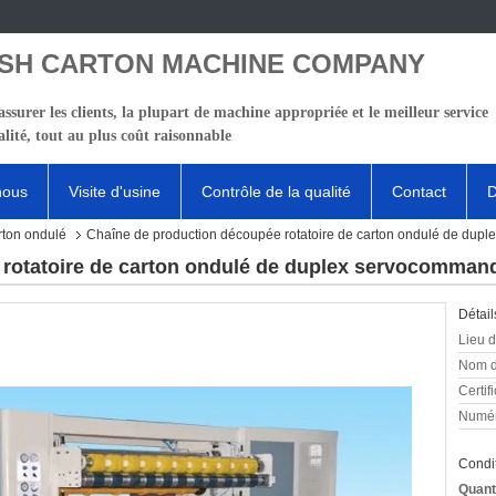
SH CARTON MACHINE COMPANY
ssurer les clients, la plupart de machine appropriée et le meilleur service
lité, tout au plus coût raisonnable
nous
Visite d'usine
Contrôle de la qualité
Contact
D
rton ondulé
Chaîne de production découpée rotatoire de carton ondulé de dup
rotatoire de carton ondulé de duplex servocommand
Détail
Lieu d
Nom d
Certifi
Numér
Condit
Quant