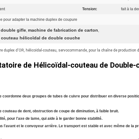
ent
Tension:
fait à la 
e pour adapter la machine duplex de coupure
double gifle
machine de fabrication de carton
,
,
e couteau hélicoïdal de double couche
re duplex d'OR, hélicoïdal-couteau, servocommande, pour la chaîne de production 
tatoire de Hélicoïdal-couteau de Double-
re coordonne deux groupes de tubes de cuivre pour distribuer en diverse position d
le couteau de dent, obstruction de coupe de diminution, à faible bruit.
lité, pour l'axe de lame, qui aide à le garder bonne stabilité.
s l'avant et le convoyeur arrière. Le transport est stable et avec même de la pr