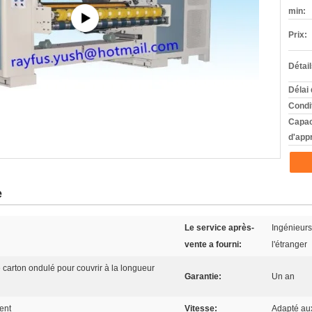
min:
Prix:
Détai
Délai 
Condi
Capac
d'app
e
Le service après-
Ingénieurs
vente a fourni:
l'étranger
carton ondulé pour couvrir à la longueur
Garantie:
Un an
ent
Vitesse:
Adapté aux