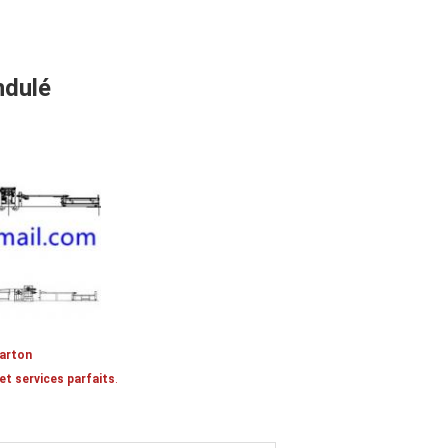
ndulé
carton
et services parfaits
.