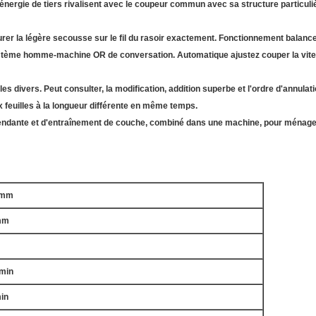
énergie de tiers rivalisent avec le coupeur commun avec sa structure particul
surer la légère secousse sur le fil du rasoir exactement. Fonctionnement balanc
ystème homme-machine OR de conversation. Automatique ajustez couper la vites
es divers. Peut consulter, la modification, addition superbe et l'ordre d'annula
 feuilles à la longueur différente en même temps.
dante et d'entraînement de couche, combiné dans une machine, pour ménager
0mm
mm
min
in