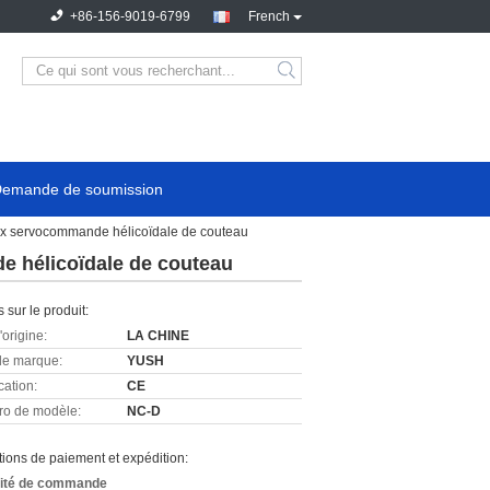
+86-156-9019-6799
French
emande de soumission
lex servocommande hélicoïdale de couteau
e hélicoïdale de couteau
s sur le produit:
'origine:
LA CHINE
e marque:
YUSH
cation:
CE
o de modèle:
NC-D
ions de paiement et expédition:
ité de commande