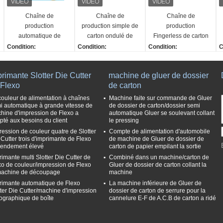
Chaîne de
Chaîne de
Chaîne de
production
production simple de
production
automatique de
carton ondulé de
Fingerless de carton
carton de pince
préchauffeur papier
ondulé onduleur
Condition:
Condition:
Condition:
C
grande vitesse de
moyen chauffant pré
d'adsorption de vide
Nouveau
nouveau
Nouveau
N
épissure commune
de gifle simple
Le service après-vent
Service après-vente fo
Le service après-vent
L
rimante Slotter Die Cutter
machine de gluer de dossier
de fin de papier
e a fourni:
urni:
e a fourni:
e
 Flexo
de carton
Ingénieurs disponibles
Ingénieurs disponibles
Ingénieurs disponibles
I
c
pour entretenir des mac
pour entretenir des mac
pour entretenir des mac
p
couleur de alimentation à chaînes
Machine faite sur commande de Gluer
i automatique à grande vitesse de
de dossier de carton/dossier semi
hines à l'étranger
hines à l'étranger
hines à l'étranger
h
hine d'impression de Flexo a
automatique Gluer se soulevant collant
Fonction:
Fonction:
Fonction:
F
pté aux besoins du client
le pressing
épissure de joint d'extré
Revêtement ou précha
machine onduleuse de
m
ression de couleur quatre de Slotter
Compte de alimentation d'automobile
a
mité de papier
uffage de papier moyen
gifle simple
g
 Cutter trois d'imprimante de Flexo
de machine de Gluer de dossier de
rendement élevé
Garantie:
Garantie:
carton de papier empilant la sortie
Garantie:
p
Un an
Un an
Un an
G
rimante multi Slotter Die Cutter de
Combiné dans un machine/carton de
xo de couleur/impression de Flexo
Gluer de dossier de carton collant la
U
machine de découpage
machine
rimante automatique de Flexo
La machine inférieure de Gluer de
tter Die Cutter/machine d'impression
dossier de carton de serrure pour la
xographique de boîte
cannelure E-F de A.C.B de carton a ridé