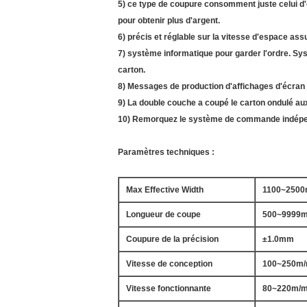
5) ce type de coupure consomment juste celui d'
pour obtenir plus d'argent.
6) précis et réglable sur la vitesse d'espace as
7) système informatique pour garder l'ordre. S
carton.
8) Messages de production d'affichages d'écran l
9) La double couche a coupé le carton ondulé aux
10) Remorquez le système de commande indépen
Paramètres techniques :
Max Effective Width
1100~250
Longueur de coupe
500~9999
Coupure de la précision
±1.0mm
Vitesse de conception
100~250m/
Vitesse fonctionnante
80~220m/m