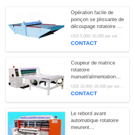
Opération facile de
poinçon se plissante de
découpage rotatoire de
compteur de largeur
USD 5,000~10,000 per set MOQ:1 ensemble
d'équipement de plate-
CONTACT
forme
Coupeur de matrice
rotatoire
manuel/alimentation
semi automatique de
USD 15,000~20,000 per set MOQ:1 ensemble
découpage rotatoire de
CONTACT
chaîne de machine
Le rebord avant
automatique rotatoire
meurent
coupeur/machine de