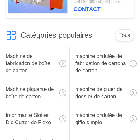
USD 30,000~50,000 per set MOQ:1 ensemble
découpage rotatoire
CONTACT
pour ridé
Catégories populaires
Tous
Machine de
machine ondulée de
fabrication de boîte
fabrication de cartons
de carton
de carton
Machine piquante de
machine de gluer de
boîte de carton
dossier de carton
Imprimante Slotter
machine ondulée de
Die Cutter de Flexo
gifle simple