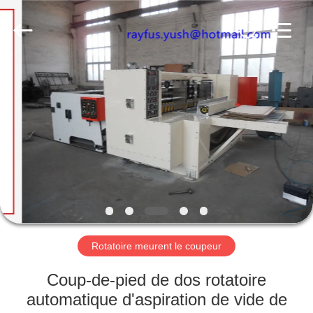
fabrication
de
boîte
de
carton
Fournisseur.
Copyright
©
MAISON
2020
-
2023
cartonboxmanufacturingmachine.com.
All
PRODUITS
Rights
Reserved.
AU
SUJET
DE
NOUS
Rotatoire meurent le coupeur
VISITE
Coup-de-pied de dos rotatoire
D'USINE
automatique d'aspiration de vide de