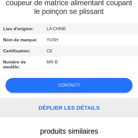
coupeur de matrice alimentant coupant
le poinçon se plissant
CONTRÔLE
DE
Lieu d'origine:
LA CHINE
QUALITÉ
Nom de marque:
YUSH
CONTACTEZ-
Certification:
CE
NOUS
Numéro de
MR-B
modèle:
DEMANDEZ
CONTACT!
UNE
CITATION
DÉPLIER LES DÉTAILS
NOUVELLES
produits similaires