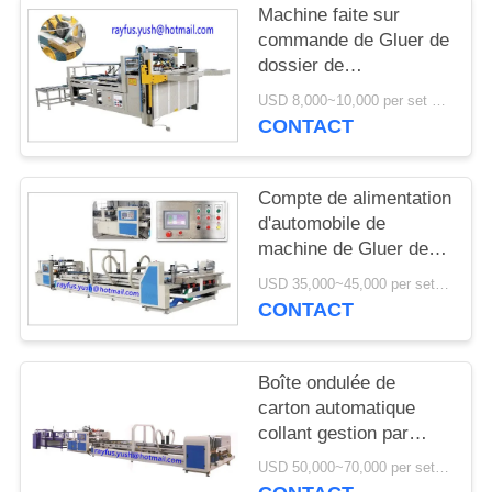
Machine faite sur
commande de Gluer de
dossier de
carton/dossier semi
USD 8,000~10,000 per set MOQ:1 ensemble
automatique Gluer se
CONTACT
soulevant collant le
pressing
Compte de alimentation
d'automobile de
machine de Gluer de
dossier de carton de
USD 35,000~45,000 per set MOQ:1 ensemble
papier empilant la
CONTACT
sortie
Boîte ondulée de
carton automatique
collant gestion par
ordinateur de Strapper
USD 50,000~70,000 per set MOQ:1 ensemble
de machine la pleine