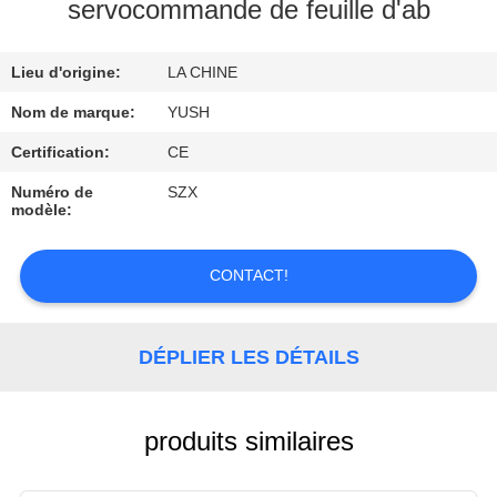
servocommande de feuille d'ab
CONTRÔLE
Lieu d'origine:
LA CHINE
DE
QUALITÉ
Nom de marque:
YUSH
Certification:
CE
CONTACTEZ-
Numéro de
SZX
modèle:
NOUS
CONTACT!
DEMANDEZ
UNE
DÉPLIER LES DÉTAILS
CITATION
NOUVELLES
produits similaires