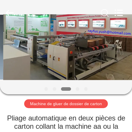
fabrication
de
boîte
de
carton
Fournisseur.
Copyright
©
MAISON
2020
-
2023
cartonboxmanufacturingmachine.com.
All
PRODUITS
Rights
Reserved.
AU
SUJET
DE
NOUS
Machine de gluer de dossier de carton
VISITE
Pliage automatique en deux pièces de
D'USINE
carton collant la machine aa ou la