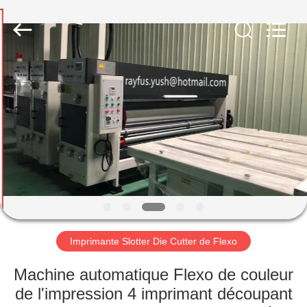
-
2026
YUSH
CARTON
MACHINE
COMPANY.
All
Rights
MAISON
Reserved.
PRODUITS
AU
SUJET
DE
NOUS
Imprimante Slotter Die Cutter de Flexo
VISITE
Machine automatique Flexo de couleur
D'USINE
de l'impression 4 imprimant découpant