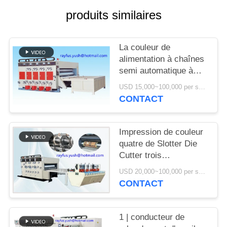
PLAN
produits similaires
DU
SITE
La couleur de
alimentation à chaînes
PRIVACY
semi automatique à
grande vitesse de
POLICY
USD 15,000~100,000 per set MOQ:1 ensemble
machine d'impression
CONTACT
de Flexo a adapté aux
besoins du client
Impression de couleur
quatre de Slotter Die
Cutter trois
d'imprimante de Flexo
USD 20,000~100,000 per set MOQ:1 ensemble
de rendement élevé
CONTACT
1 | conducteur de