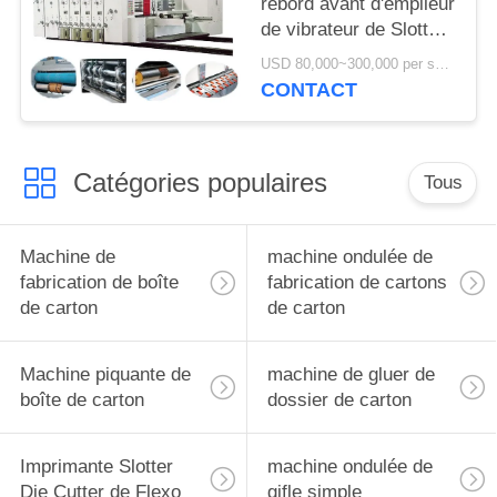
rebord avant d'empileur
de vibrateur de Slotter
Die Cutter d'imprimante
USD 80,000~300,000 per set MOQ:1 ensemble
de Flexo d'impression
CONTACT
de 5 couleurs
Catégories populaires
Tous
Machine de
machine ondulée de
fabrication de boîte
fabrication de cartons
de carton
de carton
Machine piquante de
machine de gluer de
boîte de carton
dossier de carton
Imprimante Slotter
machine ondulée de
Die Cutter de Flexo
gifle simple