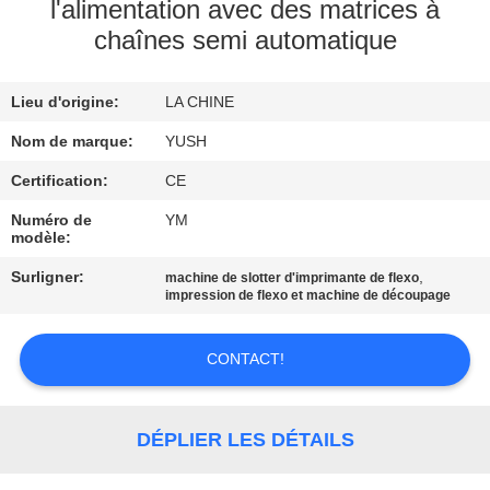
l'alimentation avec des matrices à
chaînes semi automatique
CONTRÔLE
DE
Lieu d'origine:
LA CHINE
QUALITÉ
Nom de marque:
YUSH
CONTACTEZ-
Certification:
CE
NOUS
Numéro de
YM
modèle:
Surligner:
,
machine de slotter d'imprimante de flexo
NOUVELLES
impression de flexo et machine de découpage
DEMANDEZ
CONTACT!
UNE
CITATION
DÉPLIER LES DÉTAILS