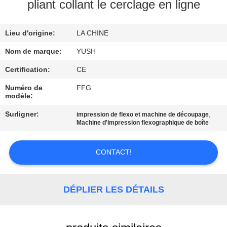
pliant collant le cerclage en ligne
CONTRÔLE
Lieu d'origine:
LA CHINE
DE
QUALITÉ
Nom de marque:
YUSH
Certification:
CE
CONTACTEZ-
Numéro de
FFG
modèle:
NOUS
Surligner:
,
impression de flexo et machine de découpage
Machine d'impression flexographique de boîte
NOUVELLES
CONTACT!
DEMANDEZ
UNE
DÉPLIER LES DÉTAILS
CITATION