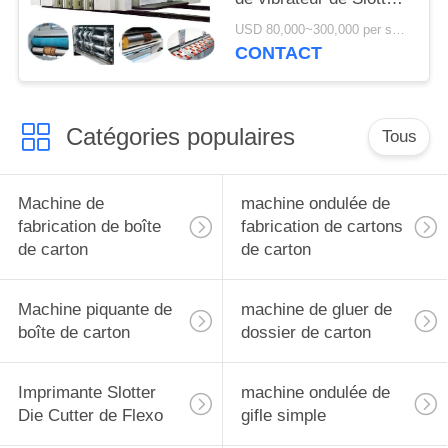
Die Cutter d'imprimante
USD 80,000~300,000 per set MOQ:1 ensemble
de Flexo d'impression
CONTACT
de 5 couleurs
Catégories populaires
Tous
Machine de
machine ondulée de
fabrication de boîte
fabrication de cartons
de carton
de carton
Machine piquante de
machine de gluer de
boîte de carton
dossier de carton
Imprimante Slotter
machine ondulée de
Die Cutter de Flexo
gifle simple