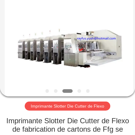
-
2026
YUSH
CARTON
MACHINE
COMPANY.
All
Rights
MAISON
Reserved.
PRODUITS
AU
SUJET
DE
NOUS
Imprimante Slotter Die Cutter de Flexo
VISITE
Imprimante Slotter Die Cutter de Flexo
D'USINE
de fabrication de cartons de Ffg se