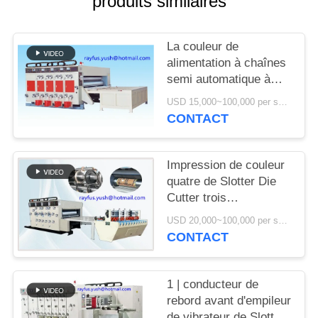
produits similaires
PLAN
DU
La couleur de
SITE
alimentation à chaînes
semi automatique à
PRIVACY
grande vitesse de
USD 15,000~100,000 per set MOQ:1 ensemble
machine d'impression
POLICY
CONTACT
de Flexo a adapté aux
besoins du client
Impression de couleur
quatre de Slotter Die
Cutter trois
d'imprimante de Flexo
USD 20,000~100,000 per set MOQ:1 ensemble
de rendement élevé
CONTACT
1 | conducteur de
rebord avant d'empileur
de vibrateur de Slotter