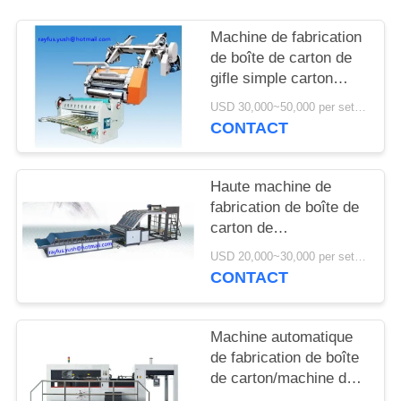
Machine de fabrication
de boîte de carton de
gifle simple carton
ondulé de 2 couches
USD 30,000~50,000 per set MOQ:1 ensemble
CONTACT
Haute machine de
fabrication de boîte de
carton de
Tableau/machine de
USD 20,000~30,000 per set MOQ:1 ensemble
papier extérieure de
CONTACT
lamineur de cannelure
Machine automatique
de fabrication de boîte
de carton/machine de
découpage de couche