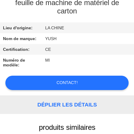
feuille de machine de matériel de
carton
CONTRÔLE
DE
Lieu d'origine:
LA CHINE
QUALITÉ
Nom de marque:
YUSH
CONTACTEZ-
Certification:
CE
NOUS
Numéro de
Ml
modèle:
DEMANDEZ
CONTACT!
UNE
CITATION
DÉPLIER LES DÉTAILS
NOUVELLES
produits similaires