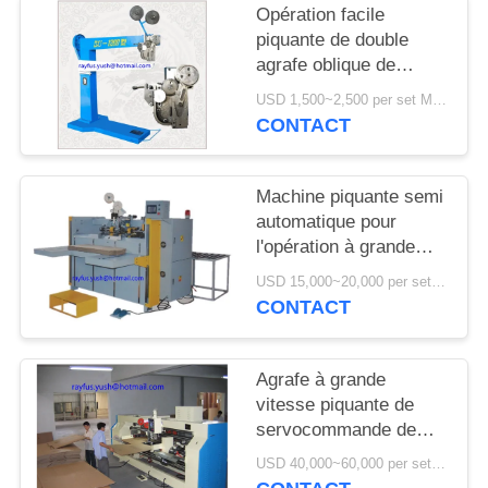
Opération facile
piquante de double
agrafe oblique de
machine de pédale de
USD 1,500~2,500 per set MOQ:1 ensemble
boîte manuelle de
CONTACT
carton
Machine piquante semi
automatique pour
l'opération à grande
vitesse de boîtes
USD 15,000~20,000 per set MOQ:1 ensemble
ondulées
CONTACT
Agrafe à grande
vitesse piquante de
servocommande de
machine de boîte en
USD 40,000~60,000 per set MOQ:1 ensemble
deux pièces de carton