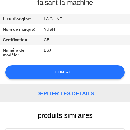
faisant la machine
CONTRÔLE
Lieu d'origine:
LA CHINE
DE
QUALITÉ
Nom de marque:
YUSH
Certification:
CE
CONTACTEZ-
Numéro de
BSJ
modèle:
NOUS
CONTACT!
DEMANDEZ
UNE
DÉPLIER LES DÉTAILS
CITATION
NOUVELLES
produits similaires