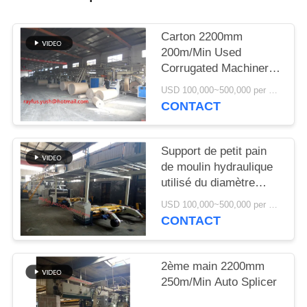
PLAN
DU
Carton 2200mm
SITE
200m/Min Used
Corrugated Machinery
de 7 couches
PRIVACY
USD 100,000~500,000 per set MOQ:1 ensemble
CONTACT
POLICY
Support de petit pain
de moulin hydraulique
utilisé du diamètre
1500mm Shaftless de
USD 100,000~500,000 per set MOQ:1 ensemble
la largeur 2200mm
CONTACT
2ème main 2200mm
250m/Min Auto Splicer