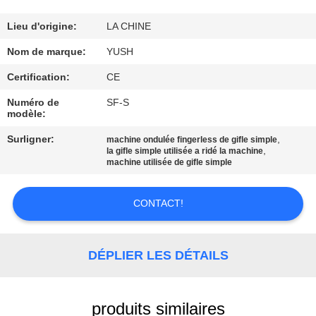
CONTRÔLE
Lieu d'origine:
LA CHINE
DE
Nom de marque:
YUSH
QUALITÉ
Certification:
CE
Numéro de
SF-S
modèle:
CONTACTEZ-
NOUS
Surligner:
,
machine ondulée fingerless de gifle simple
,
la gifle simple utilisée a ridé la machine
machine utilisée de gifle simple
NOUVELLES
CONTACT!
DEMANDEZ
UNE
DÉPLIER LES DÉTAILS
CITATION
produits similaires