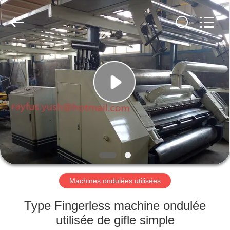
-
2026
YUSH
CARTON
MACHINE
COMPANY.
All
Rights
MAISON
Reserved.
PRODUITS
AU
SUJET
DE
NOUS
Machines ondulées utilisées
VISITE
Type Fingerless machine ondulée
D'USINE
utilisée de gifle simple