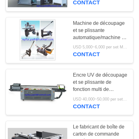
CONTACT
8
machine de
Machine de découpage
et se plissante
marqueur de
automatique/machine de
découpage de couche
découpeuse
USD 5,000~6,000 per set MOQ:1 ensemble
horizontale
CONTACT
Encre UV de découpage
10
et se plissante de
fonction multi de
Slotter rotatoire
machine/de machine
USD 40,000~50,000 per set MOQ:1 ensemble
impression de Digital
CONTACT
Le fabricant de boîte de
carton de commande