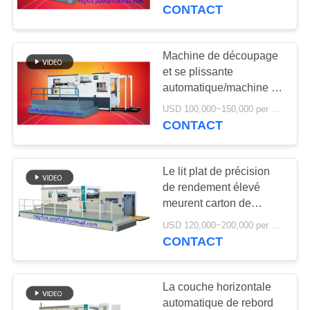
CONTACT
CONTRÔLE
DE
Machine de découpage
13
QUALITÉ
et se plissante
Machine piquante
automatique/machine se
plissante de carton
de boîte de carton
USD 100,000~150,000 per set MOQ:1 ensemble
CONTACTEZ-
CONTACT
NOUS
Le lit plat de précision
NOUVELLES
de rendement élevé
meurent carton de
14
coupeur ou appui
DEMANDEZ
USD 120,000~200,000 per set MOQ:1 ensemble
machine de gluer de
ondulé
CONTACT
UNE
dossier de carton
CITATION
La couche horizontale
automatique de rebord