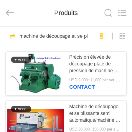
-
2025
YUSH
Produits
CARTON
MACHINE
COMPANY.
All
Rights
MAISON
10
Reserved.
machine de découpage et se plissante
Machine de
PRODUITS
fabrication de boîte
Précision élevée de
découpage plate de
de carton
AU
pression de machine de
SUJET
boîte en carton grande
USD 9,000~11,000 per set MOQ:1 ensemble
DE
CONTACT
10
NOUS
machine ondulée de
Machine de découpage
et se plissante semi
VISITE
fabrication de
automatique/machine de
D'USINE
découpage automatique
cartons de carton
USD 80,000~150,000 per set MOQ:1 ensemble