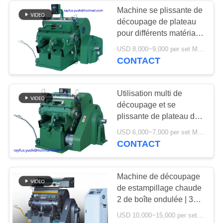
Machine se plissante de
découpage de plateau
6
pour différents matériaux
rouleau de papier à
une garantie d'an
USD 8,000~9,000 per set MOQ:1 ensemble
CONTACT
la machine de
découpe de feuille
Utilisation multi de
découpage et se
plissante de plateau de
machine de grande
12
USD 6,000~7,000 per set MOQ:1 ensemble
sécurité de la pression
CONTACT
machine de
quatre
lamineur de
Machine de découpage
de estampillage chaude
cannelure
2 de boîte ondulée | 3
groupes déjouent
USD 10,000~15,000 per set MOQ:1 ensemble
l'estampillage