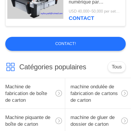
numérique par
8
ordinateur aucun
USD 40,000~50,000 per set MOQ:1 ensemble
rotatoire meurent le
meurent diverse une
CONTACT
garantie matérielle
coupeur
nécessaire d'an
CONTACT!
Catégories populaires
Tous
13
machine de
Machine de
machine ondulée de
découpage et se
fabrication de boîte
fabrication de cartons
de carton
de carton
plissante
Machine piquante de
machine de gluer de
boîte de carton
dossier de carton
20