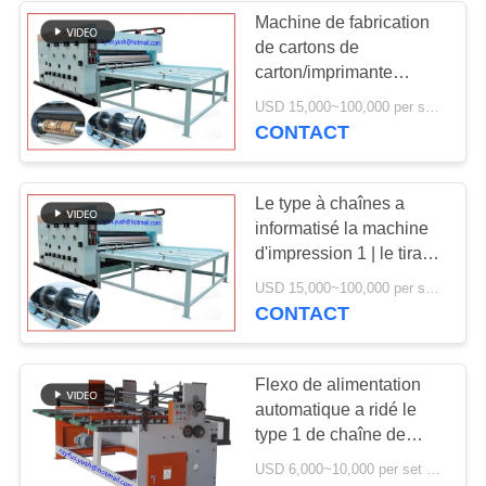
Machine de fabrication
de cartons de
carton/imprimante
ondulées à chaînes
USD 15,000~100,000 per set MOQ:1 ensemble
Slotter Die Cutter de
CONTACT
Flexo
Le type à chaînes a
informatisé la machine
d'impression 1 | le tirage
en couleurs 4 facile
USD 15,000~100,000 per set MOQ:1 ensemble
fonctionnent
CONTACT
Flexo de alimentation
automatique a ridé le
type 1 de chaîne de
machine | tirage en
USD 6,000~10,000 per set MOQ:1 ensemble
couleurs 4