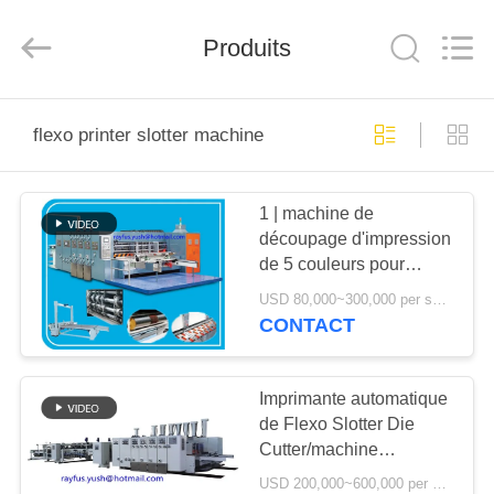
-
2026
YUSH
Produits
CARTON
MACHINE
COMPANY.
All
Rights
MAISON
Reserved.
flexo printer slotter machine
PRODUITS
1 | machine de
découpage d'impression
AU
de 5 couleurs pour
SUJET
carton/imprimante
USD 80,000~300,000 per set MOQ:1 ensemble
Slotter Machine de
DE
CONTACT
Flexo
NOUS
Imprimante automatique
de Flexo Slotter Die
VISITE
Cutter/machine
D'USINE
d'impression
USD 200,000~600,000 per set MOQ:1 ensemble