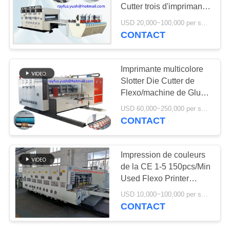
PLAN
Cutter trois d'imprimante
DU
de Flexo de rendement
USD 20,000~100,000 per set MOQ:1 ensemble
élevé
CONTACT
SITE
PRIVACY
Imprimante multicolore
Slotter Die Cutter de
POLICY
Flexo/machine de Gluer
dossier de Flexo
USD 60,000~250,000 per set MOQ:1 ensemble
CONTACT
Impression de couleurs
de la CE 1-5 150pcs/Min
Used Flexo Printer
Slotter
USD 10,000~100,000 per set MOQ:1 ensemble
CONTACT