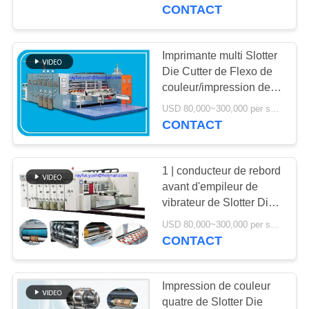
flexographique de boîte
CONTACT
CONTRÔLE
DE
Imprimante multi Slotter
QUALITÉ
Die Cutter de Flexo de
couleur/impression de
Flexo et machine de
USD 80,000~300,000 per set MOQ:1 ensemble
CONTACTEZ-
découpage
CONTACT
NOUS
1 | conducteur de rebord
NOUVELLES
avant d'empileur de
vibrateur de Slotter Die
Cutter d'imprimante de
DEMANDEZ
USD 80,000~300,000 per set MOQ:1 ensemble
Flexo d'impression de 5
CONTACT
UNE
couleurs
CITATION
Impression de couleur
quatre de Slotter Die