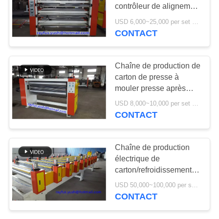
PLAN
contrôleur de alignement
DU
de bord de papier
USD 6,000~25,000 per set MOQ:1 ensemble
CONTACT
SITE
PRIVACY
Chaîne de production de
carton de presse à
POLICY
mouler presse après
rendement élevé collé
USD 8,000~10,000 per set MOQ:1 ensemble
CONTACT
Chaîne de production
électrique de
carton/refroidissement
de chauffage menant la
USD 50,000~100,000 per set MOQ:1 ensemble
machine à bonne fin
CONTACT