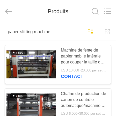
-
2026
YUSH
Produits
CARTON
MACHINE
COMPANY.
All
Rights
MAISON
Reserved.
paper slitting machine
PRODUITS
Machine de fente de
papier mobile latérale
AU
pour couper la taille de
SUJET
fente de bord adaptée
USD 10,000~20,000 per set MOQ:1 ensemble
aux besoins du client
DE
CONTACT
NOUS
Chaîne de production de
carton de contrôle
VISITE
automatique/machine de
D'USINE
papier de préchauffeur
USD 6,000~30,000 per set MOQ:1 ensemble