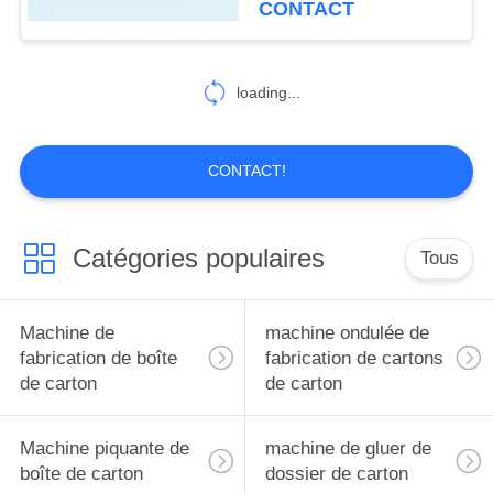
CONTACT
8
machine de
loading...
marqueur de
découpeuse
CONTACT!
Catégories populaires
Tous
10
Slotter rotatoire
Machine de
machine ondulée de
fabrication de boîte
fabrication de cartons
de carton
de carton
Machine piquante de
machine de gluer de
boîte de carton
dossier de carton