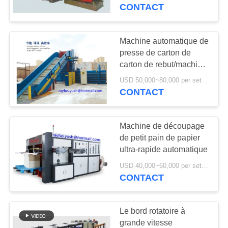
CONTACT
CONTRÔLE
DE
Machine automatique de
13
QUALITÉ
presse de carton de
Machine piquante
carton de rebut/machine
compacteur de carton
de boîte de carton
USD 50,000~80,000 per set MOQ:1 ensemble
CONTACTEZ-
CONTACT
NOUS
Machine de découpage
NOUVELLES
de petit pain de papier
ultra-rapide automatique
14
DEMANDEZ
USD 40,000~60,000 per set MOQ:1 ensemble
machine de gluer de
CONTACT
UNE
dossier de carton
CITATION
Le bord rotatoire à
grande vitesse