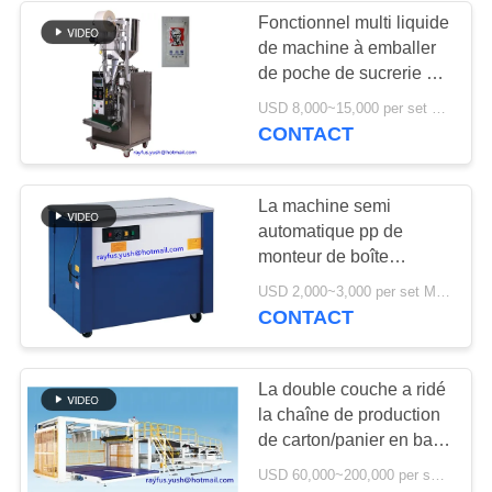
Fonctionnel multi liquide
de machine à emballer
6
de poche de sucrerie de
rouleau de papier à
shampooing d'huile de
USD 8,000~15,000 per set MOQ:1 ensemble
sauce
CONTACT
la machine de
découpe de feuille
La machine semi
automatique pp de
monteur de boîte
enferment dans une
12
USD 2,000~3,000 per set MOQ:1 ensemble
boîte attacher le
CONTACT
machine de
rendement élevé
industriel
lamineur de
La double couche a ridé
la chaîne de production
cannelure
de carton/panier en bas
du duplex d'ajustement
USD 60,000~200,000 per set MOQ:1 ensemble
d'empileur découpée