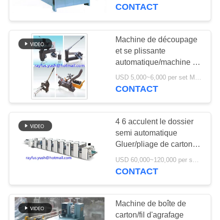
ondulée de machine
CONTACT
CONTRÔLE
DE
Machine de découpage
13
QUALITÉ
et se plissante
Machine piquante
automatique/machine de
découpage de couche
de boîte de carton
USD 5,000~6,000 per set MOQ:1 ensemble
CONTACTEZ-
horizontale
CONTACT
NOUS
4 6 acculent le dossier
NOUVELLES
semi automatique
Gluer/pliage de carton et
14
machine de collage
DEMANDEZ
USD 60,000~120,000 per set MOQ:1 ensemble
machine de gluer de
CONTACT
UNE
dossier de carton
CITATION
Machine de boîte de
carton/fil d'agrafage