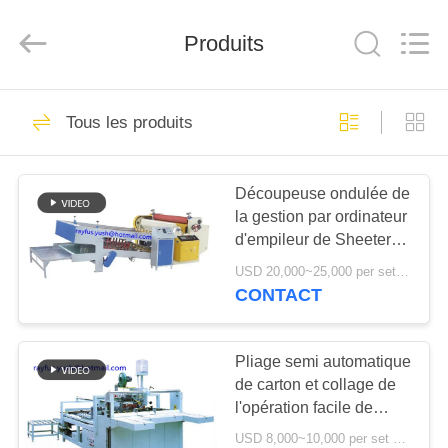
-
2026
YUSH
Produits
CARTON
MACHINE
COMPANY.
All
Rights
MAISON
10
Reserved.
Tous les produits
Machine de
PRODUITS
fabrication de boîte
Découpeuse ondulée de
la gestion par ordinateur
de carton
AU
d'empileur de Sheeter 4
SUJET
rotatoires
USD 20,000~25,000 per set MOQ:1 ensemble
DE
CONTACT
10
NOUS
machine ondulée de
Pliage semi automatique
de carton et collage de
VISITE
fabrication de
l'opération facile de
D'USINE
fabrication de cartons
cartons de carton
USD 8,000~10,000 per set MOQ:1 ensemble