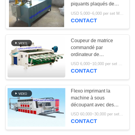
PLAN
piquants plaqués de
DU
cuivre faisant la machine
USD 5,000~6,000 per set MOQ:1 ensemble
CONTACT
20
SITE
Imprimante Slotter
PRIVACY
Coupeur de matrice
Die Cutter de Flexo
commandé par
POLICY
ordinateur de
dépouillement de
USD 6,000~10,000 per set MOQ:1 ensemble
vibration pour l'empileur
CONTACT
de boîte de carton
14
Flexo imprimant la
machine ondulée de
machine à sous
découpant avec des
gifle simple
matrices empilant la
USD 60,000~30,000 per set MOQ:1 ensemble
fabrication de boîte de
CONTACT
carton