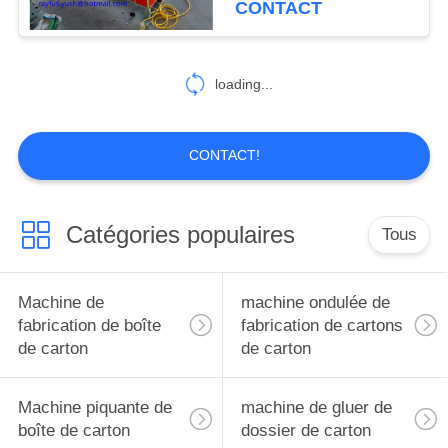
CONTACT
8
machine de
loading...
marqueur de
découpeuse
CONTACT!
Catégories populaires
Tous
10
Slotter rotatoire
Machine de
machine ondulée de
fabrication de boîte
fabrication de cartons
de carton
de carton
Machine piquante de
machine de gluer de
boîte de carton
dossier de carton