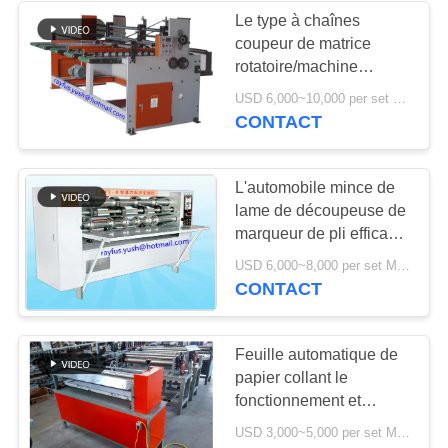
Le type à chaînes
coupeur de matrice
6
rotatoire/machine
rouleau de papier à
automatique de
USD 6,000~10,000 per set MOQ:1 ensemble
conducteur sauf le
CONTACT
la machine de
travail améliorent
l'efficacité
découpe de feuille
L'automobile mince de
lame de découpeuse de
marqueur de pli efficace
élevé de machine pré
12
USD 6,000~8,000 per set MOQ:1 ensemble
affilent
CONTACT
machine de
lamineur de
Feuille automatique de
papier collant le
cannelure
fonctionnement et
entretien facile de
USD 3,000~5,000 per set MOQ:1 ensemble
machine