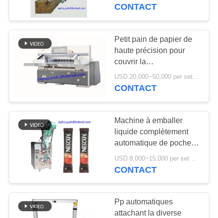
CONTACT
CONTRÔLE
DE
Petit pain de papier de
13
QUALITÉ
haute précision pour
Machine piquante
couvrir la
découpeuse/coupeur de
de boîte de carton
USD 20,000~50,000 per set MOQ:1 ensemble
CONTACTEZ-
papier résistant de
CONTACT
guillotine
NOUS
Machine à emballer
NOUVELLES
liquide complètement
automatique de poche
14
pour le café Sugar
DEMANDEZ
USD 8,000~15,000 per set MOQ:1 ensemble
machine de gluer de
Condiment de poudre
CONTACT
UNE
granulaire
dossier de carton
CITATION
Pp automatiques
attachant la diverse