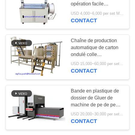
PLAN
opération facile
DU
matérielle d'éventail de
USD 4,000~6,000 per set MOQ:1 ensemble
machine
CONTACT
20
SITE
Imprimante Slotter
PRIVACY
Chaîne de production
Die Cutter de Flexo
automatique de carton
POLICY
ondulé colle
d'approvisionnement de
USD 15,000~60,000 per set MOQ:1 ensemble
système de cuisine de
CONTACT
colle
14
Bande en plastique de
machine ondulée de
dossier de Gluer de
machine de pe de pe
gifle simple
intégré automatique de
USD 20,000~30,000 per set MOQ:1 ensemble
Bundler attachant en
CONTACT
ligne