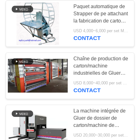
Paquet automatique de
Strapper de pe attachant
6
la fabrication de cartons
rouleau de papier à
ondulée de carton de
USD 4,000~6,000 per set MOQ:1 ensemble
machine
CONTACT
la machine de
découpe de feuille
Chaîne de production de
carton/machine
industrielles de Gluer
pour coller la colle sur le
12
USD 8,000~40,000 per set MOQ:1 ensemble
papier
CONTACT
machine de
lamineur de
La machine intégrée de
Gluer de dossier de
cannelure
carton/machine de
empâtage automatique
USD 20,000~30,000 per set MOQ:1 ensemble
empaquetant la bande