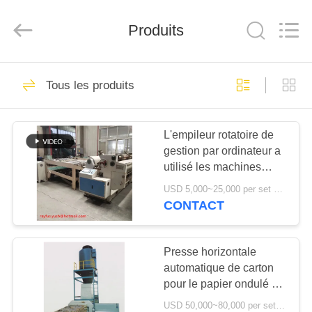
-
2026
YUSH
Produits
CARTON
MACHINE
COMPANY.
All
Rights
MAISON
10
Reserved.
Tous les produits
Machine de
PRODUITS
fabrication de boîte
L'empileur rotatoire de
gestion par ordinateur a
de carton
AU
utilisé les machines
SUJET
ondulées
USD 5,000~25,000 per set MOQ:1 ensemble
DE
CONTACT
10
NOUS
machine ondulée de
Presse horizontale
automatique de carton
VISITE
fabrication de
pour le papier ondulé de
D'USINE
boîte de rebut de carton
cartons de carton
USD 50,000~80,000 per set MOQ:1 ensemble