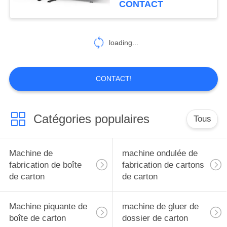
CONTACT
en plastique de pe a
8
attaché
machine de
loading...
marqueur de
découpeuse
CONTACT!
Catégories populaires
Tous
10
Slotter rotatoire
Machine de
machine ondulée de
fabrication de boîte
fabrication de cartons
de carton
de carton
Machine piquante de
machine de gluer de
boîte de carton
dossier de carton