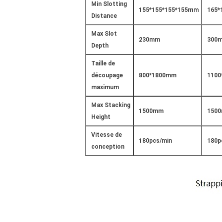
Min Slotting
155*155*155*155mm
165*
Distance
Max Slot
230mm
300
Depth
Taille de
découpage
800*1800mm
110
maximum
Max Stacking
1500mm
150
Height
Vitesse de
180pcs/min
180p
conception