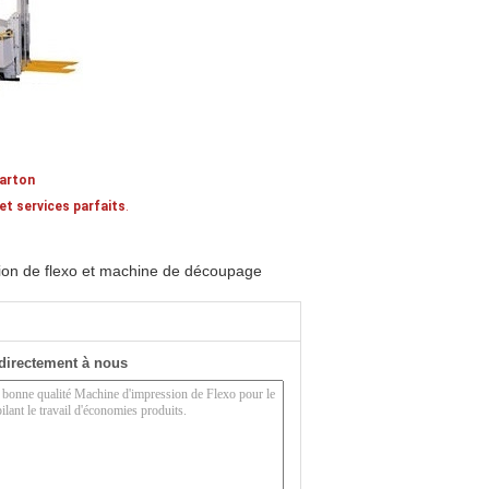
carton
et services parfaits
.
ion de flexo et machine de découpage
directement à nous