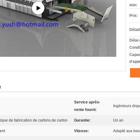
min:
Prix:
Détai
Délai 
Condi
Capac
d'app
e
Service après-
Ingénieurs disp
vente fourni:
que de fabrication de cartons de carton
Garantie:
Un an
ent
Vitesse:
Adapté aux beso