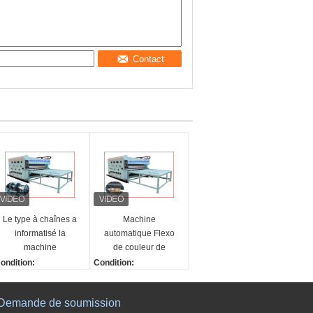
Contact
Le type à chaînes a
Machine
informatisé la
automatique Flexo
machine
de couleur de
d'impression 1 | le
l'impression 4
ondition:
Condition:
tirage en couleurs 4
imprimant découpant
ouveau
nouveau
facile fonctionnent
l'alimentation avec
ervice après-vente fo
Service après-vente fo
Demande de soumission
des matrices à
rni:
urni: