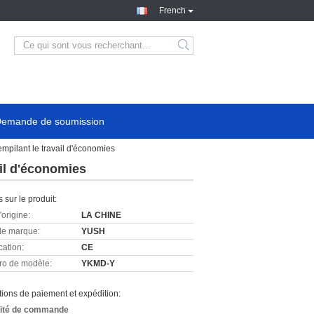
French
emande de soumission
mpilant le travail d'économies
ail d'économies
s sur le produit:
'origine:
LA CHINE
e marque:
YUSH
cation:
CE
o de modèle:
YKMD-Y
ions de paiement et expédition:
ité de commande