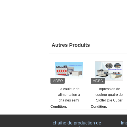
Autres Produits
La couleur de
Impression de
alimentation à
couleur quatre de
chaînes semi
Slotter Die Cutter
automatique à
trois d'imprimante de
Condition:
Condition:
grande vitesse de
Flexo de rendement
nouveau
nouveau
machine
élevé
Service après-vente fo
Service après-vente f
chaîne de production de
Imp
d'impression de
urni:
urni: