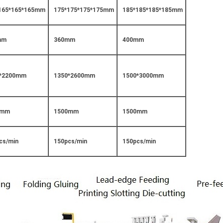
165*165*165mm
175*175*175*175mm
185*185*185*185mm
mm
360mm
400mm
0*2200mm
1350*2600mm
1500*3000mm
0mm
1500mm
1500mm
cs/min
150pcs/min
150pcs/min