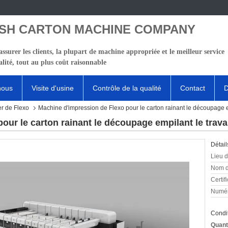
SH CARTON MACHINE COMPANY
ssurer les clients, la plupart de machine appropriée et le meilleur service
lité, tout au plus coût raisonnable
nous
Visite d'usine
Contrôle de la qualité
Contact
D
er de Flexo
Machine d'impression de Flexo pour le carton rainant le découpage e
our le carton rainant le découpage empilant le trav
Détail
Lieu d
Nom d
Certifi
Numér
Condit
Quant