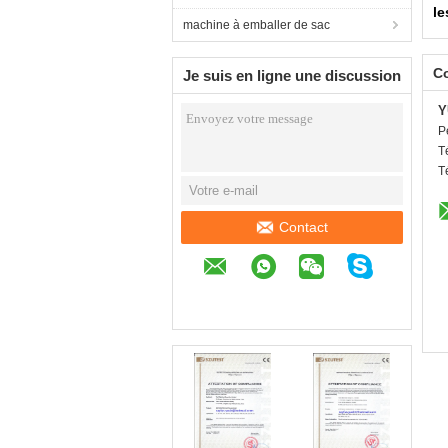
le
machine à emballer de sac
C
Je suis en ligne une discussion
en ligne
Y
P
T
T
Contact