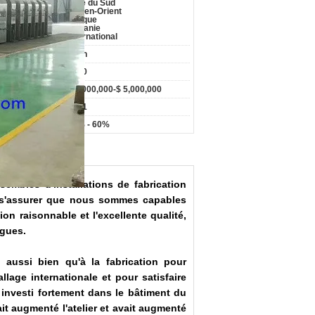
Asie du Sud
Moyen-Orient
Afrique
Océanie
International
ue :
Yush
re d'employés :
>100
re d'affaires :
$ 1,000,000-$ 5,000,000
e de création :
2001
t pc :
50% - 60%
mbles d'installations de fabrication
 s'assurer que nous sommes capables
on raisonnable et l'excellente qualité,
ogues.
aussi bien qu'à la fabrication pour
age internationale et pour satisfaire
 investi fortement dans le bâtiment du
it augmenté l'atelier et avait augmenté