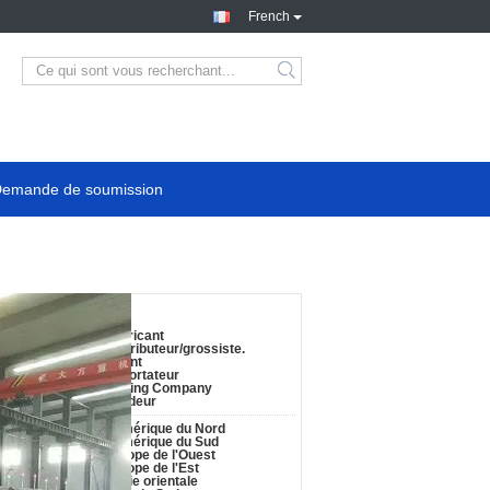
French
emande de soumission
ils de la société:
d'entreprise :
Fabricant
Distributeur/grossiste.
Agent
Exportateur
trading Company
Vendeur
é principal :
l'Amérique du Nord
l'Amérique du Sud
Europe de l'Ouest
Europe de l'Est
l'Asie orientale