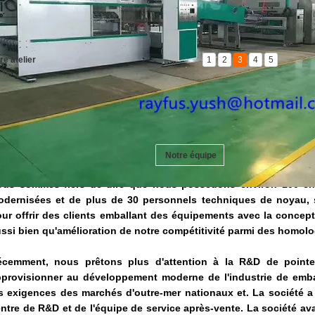
Marq
re atelier
1
2
3
4
5
Nomb
Chiff
anné
Expor
truduction
Histoire
Service
Notre équipe
ous sommes fiers de dire que nous possédons environ 100 ense
odernisées et de plus de 30 personnels techniques de noyau,
ur offrir des clients emballant des équipements avec la concepti
ssi bien qu'amélioration de notre compétitivité parmi des homol
écemment, nous prêtons plus d'attention à la R&D de pointe 
provisionner au développement moderne de l'industrie de emball
s exigences des marchés d'outre-mer nationaux et. La société a
ntre de R&D et de l'équipe de service après-vente. La société ava