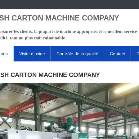
SH CARTON MACHINE COMPANY
ssurer les clients, la plupart de machine appropriée et le meilleur service
lité, tout au plus coût raisonnable
nous
Visite d'usine
Contrôle de la qualité
Contact
D
SH CARTON MACHINE COMPANY
Déta
Type 
March