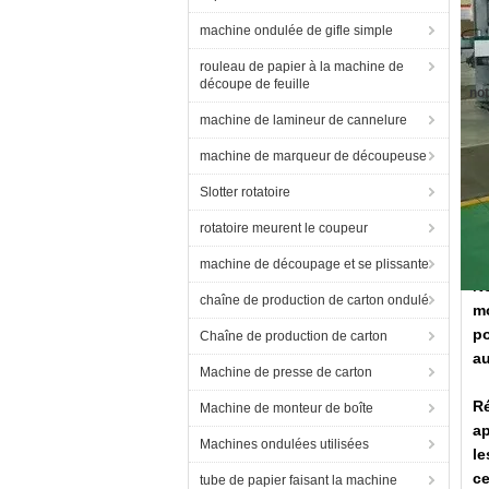
machine ondulée de gifle simple
rouleau de papier à la machine de
découpe de feuille
not
machine de lamineur de cannelure
machine de marqueur de découpeuse
Slotter rotatoire
rotatoire meurent le coupeur
In
machine de découpage et se plissante
N
chaîne de production de carton ondulé
m
po
Chaîne de production de carton
au
Machine de presse de carton
R
Machine de monteur de boîte
ap
Machines ondulées utilisées
le
ce
tube de papier faisant la machine