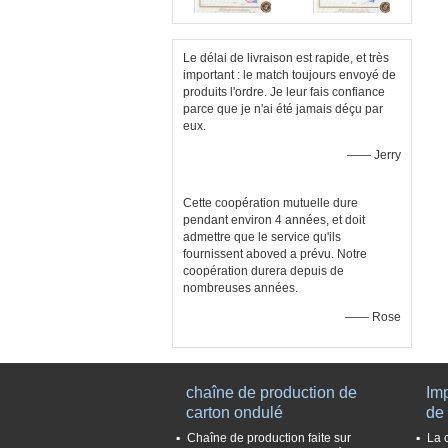
Le délai de livraison est rapide, et très
important : le match toujours envoyé de
produits l'ordre. Je leur fais confiance
parce que je n'ai été jamais déçu par
eux.
—— Jerry
Cette coopération mutuelle dure
pendant environ 4 années, et doit
admettre que le service qu'ils
fournissent aboved a prévu. Notre
coopération durera depuis de
nombreuses années.
—— Rose
chaîne de production de
Imp
carton ondulé
de
Chaîne de production faite sur
La 