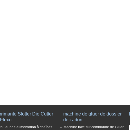
rimante Slotter Die Cutter
machine de gluer de dossier
 Flexo
de carton
couleur de alimentation à chaînes
Machine faite sur commande de Gluer