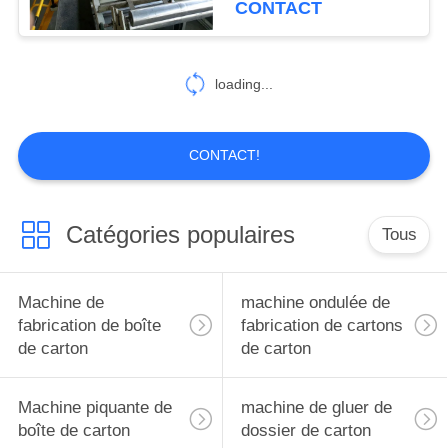
CONTACT
8
machine de
loading...
marqueur de
découpeuse
CONTACT!
Catégories populaires
Tous
10
Slotter rotatoire
Machine de
machine ondulée de
fabrication de boîte
fabrication de cartons
de carton
de carton
Machine piquante de
machine de gluer de
boîte de carton
dossier de carton