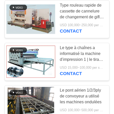
Type rouleau rapide de
cassette de cannelure
6
de changement de gifle
rouleau de papier à
simple une garantie d'an
USD 100,000~250,000 per set MOQ:1 ensemble
CONTACT
la machine de
découpe de feuille
Le type à chaînes a
informatisé la machine
d'impression 1 | le tirage
en couleurs 4 facile
12
USD 15,000~100,000 per set MOQ:1 ensemble
fonctionnent
CONTACT
machine de
lamineur de
Le pont aérien 1/2/3ply
de convoyeur a utilisé
cannelure
les machines ondulées
USD 100,000~500,000 per set MOQ:1 ensemble