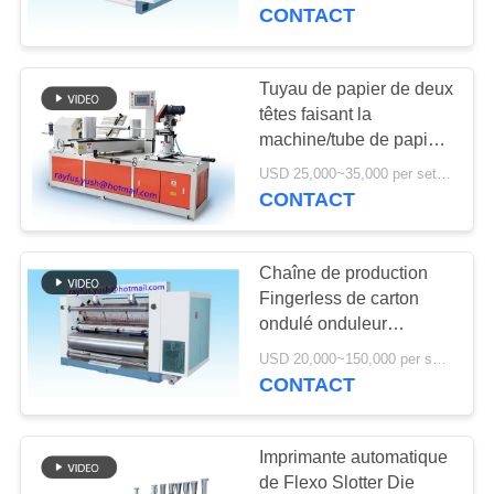
CONTACT
CONTRÔLE
DE
Tuyau de papier de deux
13
QUALITÉ
têtes faisant la
Machine piquante
machine/tube de papier
automatique formant la
de boîte de carton
USD 25,000~35,000 per set MOQ:1 ensemble
CONTACTEZ-
machine
CONTACT
NOUS
Chaîne de production
NOUVELLES
Fingerless de carton
ondulé onduleur
14
d'adsorption de vide de
DEMANDEZ
USD 20,000~150,000 per set MOQ:1 ensemble
machine de gluer de
gifle simple
CONTACT
UNE
dossier de carton
CITATION
Imprimante automatique
de Flexo Slotter Die