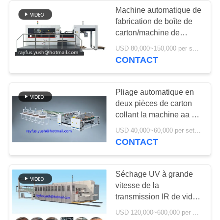
Machine automatique de
fabrication de boîte de
6
carton/machine de
rouleau de papier à
découpage de couche
USD 80,000~150,000 per set MOQ:1 ensemble
horizontale
CONTACT
la machine de
découpe de feuille
Pliage automatique en
deux pièces de carton
collant la machine aa ou
la servocommande de
12
USD 40,000~60,000 per set MOQ:1 ensemble
feuille d'ab
CONTACT
machine de
lamineur de
Séchage UV à grande
vitesse de la
cannelure
transmission IR de vide
d'empileur de Slotter Die
USD 120,000~600,000 per set MOQ:1 ensemble
Cutter d'imprimante de