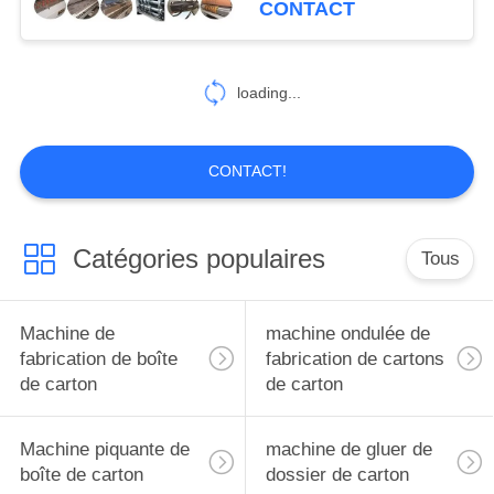
CONTACT
Flexo
8
machine de
loading...
marqueur de
découpeuse
CONTACT!
Catégories populaires
Tous
10
Slotter rotatoire
Machine de
machine ondulée de
fabrication de boîte
fabrication de cartons
de carton
de carton
Machine piquante de
machine de gluer de
boîte de carton
dossier de carton