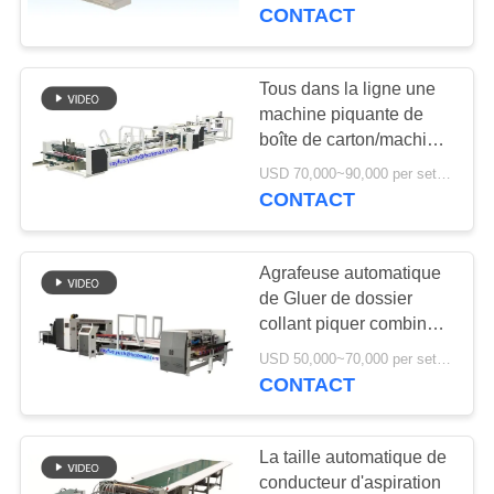
hélicoïdal industrielle
CONTACT
CONTRÔLE
DE
Tous dans la ligne une
13
QUALITÉ
machine piquante de
Machine piquante
boîte de carton/machine
automatique de Gluer de
de boîte de carton
USD 70,000~90,000 per set MOQ:1 ensemble
CONTACTEZ-
dossier
CONTACT
NOUS
Agrafeuse automatique
NOUVELLES
de Gluer de dossier
collant piquer combiné
14
dans une fabrication de
DEMANDEZ
USD 50,000~70,000 per set MOQ:1 ensemble
machine de gluer de
cartons de carton
CONTACT
UNE
dossier de carton
CITATION
La taille automatique de
conducteur d'aspiration