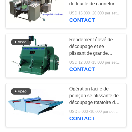
PLAN
de feuille de cannelure
DU
de machine de papier de
USD 15,000~20,000 per set MOQ:1 ensemble
lamineur a adapté aux
CONTACT
20
SITE
besoins du client
Imprimante Slotter
PRIVACY
Rendement élevé de
Die Cutter de Flexo
découpage et se
POLICY
plissant de grande
pression de machine de
USD 12,000~15,000 per set MOQ:1 ensemble
fonction multi
CONTACT
14
Opération facile de
machine ondulée de
poinçon se plissante de
découpage rotatoire de
gifle simple
compteur de largeur
USD 5,000~10,000 per set MOQ:1 ensemble
d'équipement de plate-
CONTACT
forme